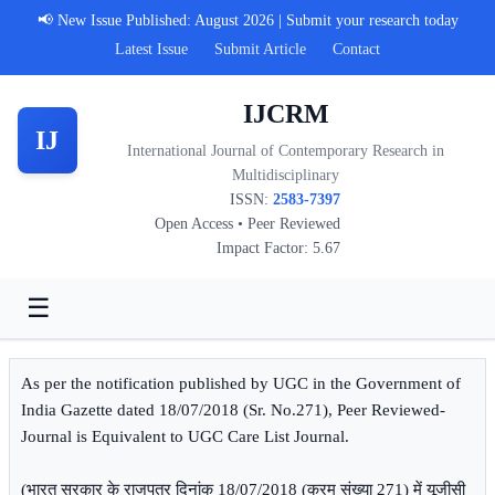
📢 New Issue Published: August 2026 | Submit your research today
Latest Issue
Submit Article
Contact
IJCRM
IJ
International Journal of Contemporary Research in
Multidisciplinary
ISSN:
2583-7397
Open Access • Peer Reviewed
Impact Factor: 5.67
☰
As per the notification published by UGC in the Government of
India Gazette dated 18/07/2018 (Sr. No.271), Peer Reviewed-
Journal is Equivalent to UGC Care List Journal.
(भारत सरकार के राजपत्र दिनांक 18/07/2018 (क्रम संख्या 271) में यूजीसी