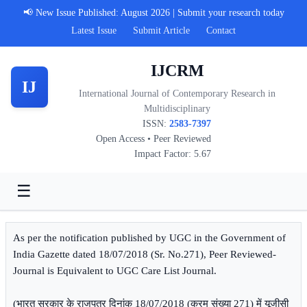
📢 New Issue Published: August 2026 | Submit your research today
Latest Issue
Submit Article
Contact
IJCRM
IJ
International Journal of Contemporary Research in
Multidisciplinary
ISSN:
2583-7397
Open Access • Peer Reviewed
Impact Factor: 5.67
☰
As per the notification published by UGC in the Government of
India Gazette dated 18/07/2018 (Sr. No.271), Peer Reviewed-
Journal is Equivalent to UGC Care List Journal.
(भारत सरकार के राजपत्र दिनांक 18/07/2018 (क्रम संख्या 271) में यूजीसी