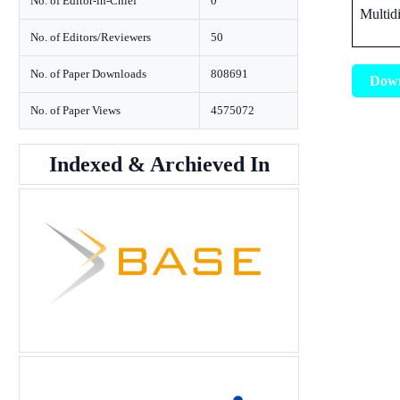
No. of Editor-in-Chief
0
Multidi
No. of Editors/Reviewers
50
No. of Paper Downloads
808691
Dow
No. of Paper Views
4575072
Indexed & Archieved In