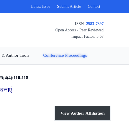
Latest Issue
Submit Article
Contact
ISSN:
2583-7397
Open Access • Peer Reviewed
Impact Factor: 5.67
 & Author Tools
Conference Proceedings
25;4(4):110-118
वनाएं
View Author Affiliation