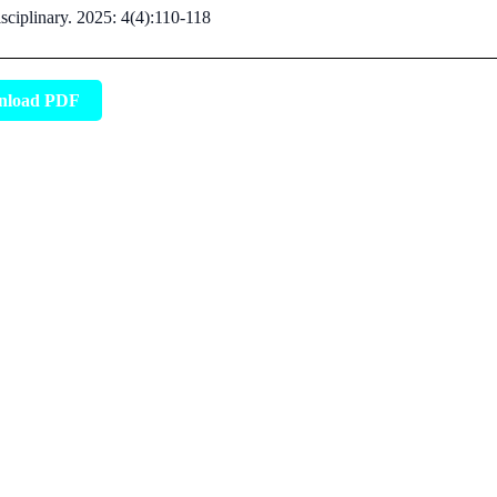
sciplinary. 2025: 4(4):110-118
nload PDF