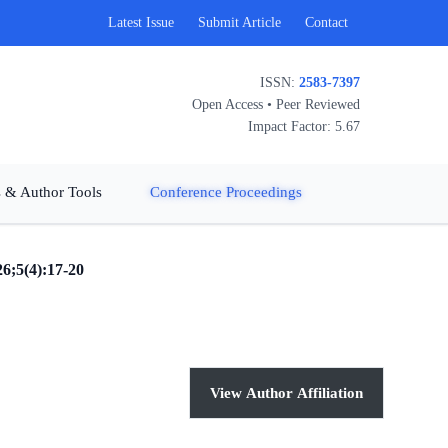
Latest Issue
Submit Article
Contact
ISSN:
2583-7397
Open Access • Peer Reviewed
Impact Factor: 5.67
 & Author Tools
Conference Proceedings
6;5(4):17-20
View Author Affiliation