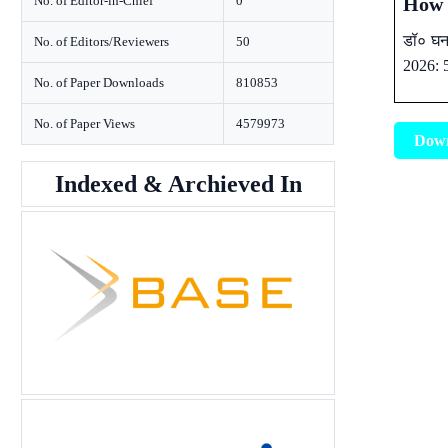
No. of Editor-in-Chief
0
How t
डॉ० घनश
No. of Editors/Reviewers
50
2026: 
No. of Paper Downloads
810853
No. of Paper Views
4579973
Dow
Indexed & Archieved In